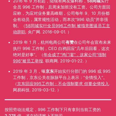
2016 年 9 月初起，陆续有网友爆料称，
58同城
实行
全员 996 工作制，且周末加班没有工资。公司方面回
应称，为应对业务量高峰期，公司每年 9、10 月份都
会有动员，属常规性活动，而本次“996 动员”并非强
制。（
58同城实行全员996工作制 被指意图逼员工主
动辞职
. 央广网. 2016-09-01. ）
2019 年 1 月，杭州电商公司
有赞
在公司年会宣布未来
执行 996 工作制，CEO 白鸦回应“几年后回看，这次
绝对是好事”。（
年会成了“鸿门宴”，这家公司“强制
996”被员工举报
. 联商网. 2019-01-22. ）
2019 年 3 月，曝
京东
开始实行分部门的 996 或 995
工作制，京东公关在脉脉平台上表示：“全情投入”。
（
京东回应995工作制：不会强制要求 但要全情投入
.
网易科技. 2019-03-12. ）
按照劳动法规定，996 工作制下只有拿到当前工资的
2.275
倍，才在经济账上不吃亏。